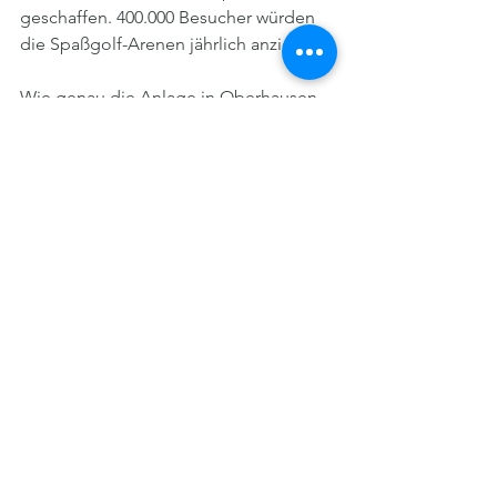
geschaffen. 400.000 Besucher würden 
die Spaßgolf-Arenen jährlich anziehen. 
Wie genau die Anlage in Oberhausen 
aussehen soll, wie groß sie wird und 
wie viele Spielboxen es geben wird, ist 
bislang nicht offiziell bekannt. Auch 
die Stadt möchte nichts 
vorwegnehmen und äußert sich daher 
ebenfalls nicht konkret zu dem 
möglichen Projekt am Brammenring. 
Eine solche Ansiedlung würde dem 
Freizeitstandort Neue Mitte aber 
deutlich stärken, sagt 
Strategiedezernent Ralf Güldenzopf 
auf Nachfrage. 