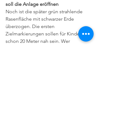
soll die Anlage eröffnen
Noch ist die später grün strahlende 
Rasenfläche mit schwarzer Erde 
überzogen. Die ersten 
Zielmarkierungen sollen für Kinder 
schon 20 Meter nah sein. Wer 
besonders gut Schwung holt, kann 
aber auch 200 Meter weit schlagen. 
Dahinter hängt ein 52 Meter hohes 
Netz. Spaziergänger müssen nicht die 
Köpfe einziehen.
Der Bau komme gut voran, sagen die 
Macher. Spätestens 2022 soll alles 
fertig sein, vielleicht schon früher. Wie 
viel ein Spiel kostet, haben die 
Betreiber 
noch nicht festgelegt. 
Nur 
soviel sei klar: Der Preis gelte pro 
Abschlag-Stelle und nicht pro Person. 