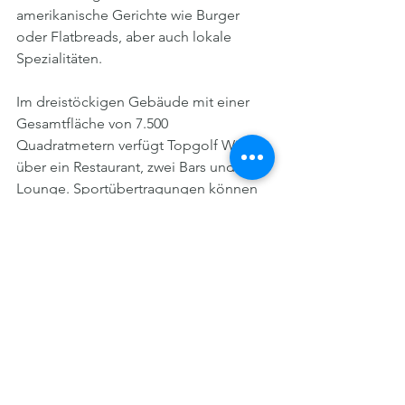
amerikanische Gerichte wie Burger 
oder Flatbreads, aber auch lokale 
Spezialitäten.
Im dreistöckigen Gebäude mit einer 
Gesamtfläche von 7.500 
Quadratmetern verfügt Topgolf Wien 
über ein Restaurant, zwei Bars und eine 
Lounge. Sportübertragungen können 
auf dem 34 Quadratmeter großen 
Bildschirm, der sich über zwei 
Stockwerke erstreckt, verfolgt werden. 
Weitere 350 Bildschirme sind in der 
ganzen Anlage verteilt.
Zutritt ist kostenlos
Der Zutritt ist kostenlos und steht auch 